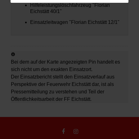
Hilfeleistungslöschfahrzeug "Florian
Eichstätt 40/1"
Einsatzleitwagen "Florian Eichstätt 12/1"
Bei dem auf der Karte angezeigten Pin handelt es
sich nicht um den exakten Einsatzort.
Der Einsatzbericht stellt den Einsatzverlauf aus
Perspektive der Feuerwehr Eichstätt dar, ist als
Pressemitteilung zu verstehen und Teil der
Öffentlichkeitsarbeit der FF Eichstätt.