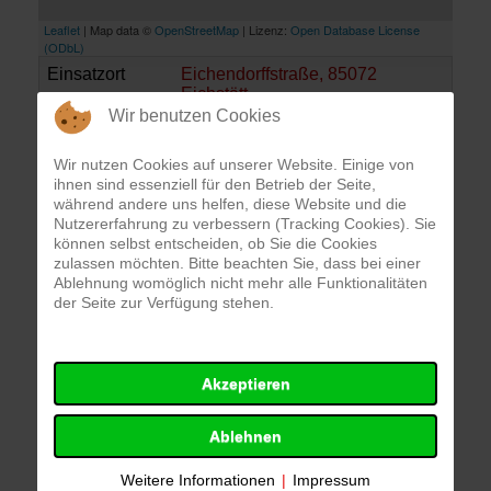
Leaflet
| Map data ©
OpenStreetMap
| Lizenz:
Open Database License
(ODbL)
Einsatzort
Eichendorffstraße, 85072
Eichstätt
Datum
Wir benutzen Cookies
04.09.2025
Alarmierungszeit
21:21 Uhr
Einsatzdauer
1 Std. 0 Min.
Wir nutzen Cookies auf unserer Website. Einige von
Alarmierungsart
Funkmeldeempfänger
ihnen sind essenziell für den Betrieb der Seite,
während andere uns helfen, diese Website und die
Nutzererfahrung zu verbessern (Tracking Cookies). Sie
können selbst entscheiden, ob Sie die Cookies
Einsatzbericht
zulassen möchten. Bitte beachten Sie, dass bei einer
Ablehnung womöglich nicht mehr alle Funktionalitäten
Ein größerer Ast war auf zwei geparkte Fahrzeuge
der Seite zur Verfügung stehen.
gefallen und blockierte die Straße. Wir entfernten
diesen mit der Motorsäge und reinigten die Straße.
Akzeptieren
Einsatzkräfte
Ablehnen
FF Eichstätt
Weitere Informationen
|
Impressum