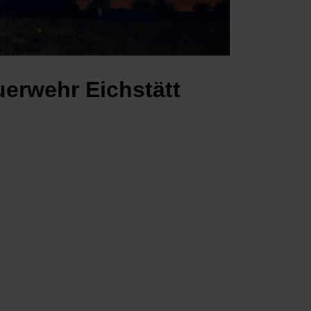
uerwehr Eichstätt