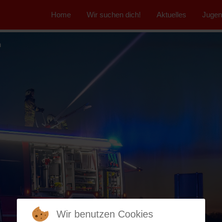
-item active">
Home
Wir suchen dich!
Aktuelles
Jugen
n
Wir benutzen Cookies