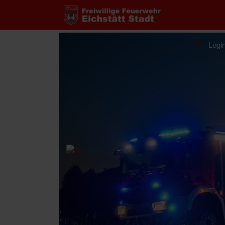
current
">
Logi