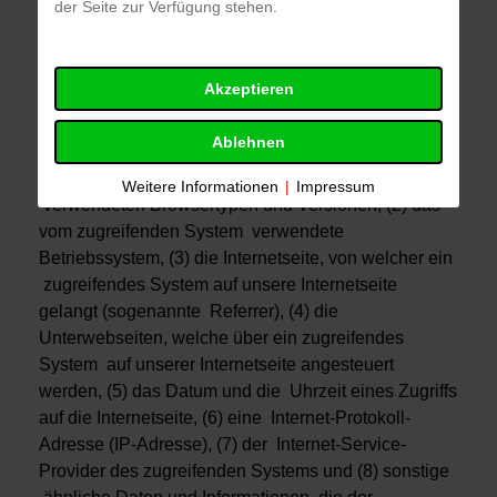
der Seite zur Verfügung stehen.
Die Internetseite der Freiwillige Feuerwehr Eichstätt-
Stadt e.V. erfasst mit jedem Aufruf der Internetseite
durch eine betroffene Person oder ein
Akzeptieren
automatisiertes System eine Reihe von allgemeinen
Daten und Informationen. Diese allgemeinen Daten
Ablehnen
und Informationen werden in den Logfiles des
Servers gespeichert. Erfasst werden können die (1)
Weitere Informationen
|
Impressum
verwendeten Browsertypen und Versionen, (2) das
vom zugreifenden System verwendete
Betriebssystem, (3) die Internetseite, von welcher ein
zugreifendes System auf unsere Internetseite
gelangt (sogenannte Referrer), (4) die
Unterwebseiten, welche über ein zugreifendes
System auf unserer Internetseite angesteuert
werden, (5) das Datum und die Uhrzeit eines Zugriffs
auf die Internetseite, (6) eine Internet-Protokoll-
Adresse (IP-Adresse), (7) der Internet-Service-
Provider des zugreifenden Systems und (8) sonstige