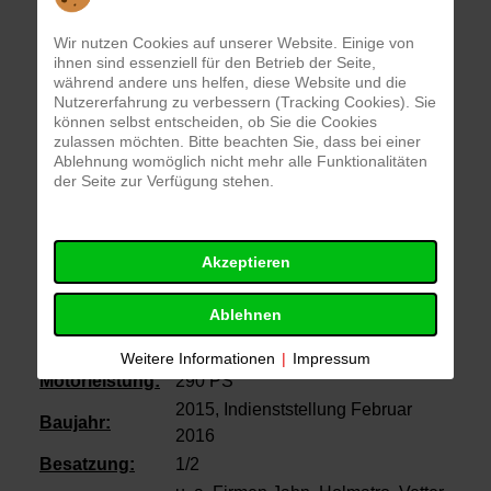
des Eichstätter Rüstzuges dar. Die drei
Wir nutzen Cookies auf unserer Website. Einige von
Besatzungsmitglieder haben die vorrangige Aufgabe
ihnen sind essenziell für den Betrieb der Seite,
der Materialausgabe. Die fahrende Werkstatt bietet
während andere uns helfen, diese Website und die
Nutzererfahrung zu verbessern (Tracking Cookies). Sie
die Möglichkeit der technischen Hilfeleistung in
können selbst entscheiden, ob Sie die Cookies
großem Umfang für Personen- und Tierrettung bei
zulassen möchten. Bitte beachten Sie, dass bei einer
Unglücksfällen, Öl- und Sturmschäden.
Ablehnung womöglich nicht mehr alle Funktionalitäten
der Seite zur Verfügung stehen.
Fahrzeugart:
Rüstwagen
Funkrufname:
"Florian Eichstätt 61/1"
Akzeptieren
Fahrgestell:
Mercedes Benz
Aufbau:
Rosenbauer
Ablehnen
zulässiges
14.000 kg
Gesamtgewicht:
Weitere Informationen
|
Impressum
Motorleistung:
290 PS
2015, Indienststellung Februar
Baujahr:
2016
Besatzung:
1/2