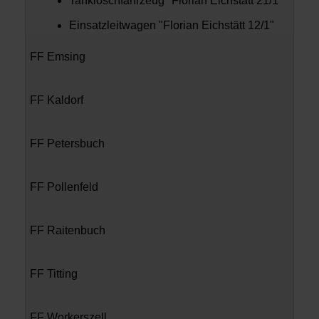
Tanklöschfahrzeug "Florian Eichstätt 21/1"
Einsatzleitwagen "Florian Eichstätt 12/1"
FF Emsing
FF Kaldorf
FF Petersbuch
FF Pollenfeld
FF Raitenbuch
FF Titting
FF Workerszell