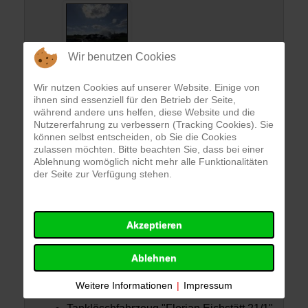
Wir benutzen Cookies
Wir nutzen Cookies auf unserer Website. Einige von
ihnen sind essenziell für den Betrieb der Seite,
Einsatzkräfte
während andere uns helfen, diese Website und die
Nutzererfahrung zu verbessern (Tracking Cookies). Sie
können selbst entscheiden, ob Sie die Cookies
zulassen möchten. Bitte beachten Sie, dass bei einer
FF Eichstätt
Ablehnung womöglich nicht mehr alle Funktionalitäten
der Seite zur Verfügung stehen.
Mehrzweckfahrzeug "Florian Eichstätt 11/1"
Drehleiter "Florian Eichstätt 30/1"
Akzeptieren
Löschgruppenfahrzeug "Florian Eichstätt
41/1"
Ablehnen
Gerätewagen Logistik "Florian Eichstätt
56/1"
Weitere Informationen
|
Impressum