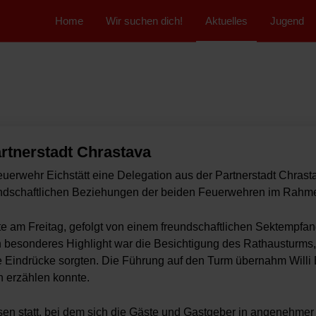
">
Home
Wir suchen dich!
Aktuelles
Jugend
artnerstadt Chrastava
rwehr Eichstätt eine Delegation aus der Partnerstadt Chrast
undschaftlichen Beziehungen der beiden Feuerwehren im Rahmen
te am Freitag, gefolgt von einem freundschaftlichen Sektempfa
in besonderes Highlight war die Besichtigung des Rathausturms,
 Eindrücke sorgten. Die Führung auf den Turm übernahm Willi E
n erzählen konnte.
 statt, bei dem sich die Gäste und Gastgeber in angenehmer