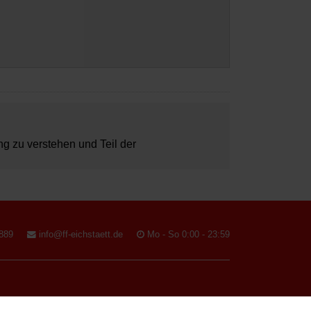
ung zu verstehen und Teil der
889
info@ff-eichstaett.de
Mo - So 0:00 - 23:59