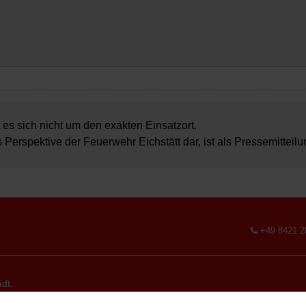
 es sich nicht um den exakten Einsatzort.
s Perspektive der Feuerwehr Eichstätt dar, ist als Pressemitteil
+49 8421 2
dt.