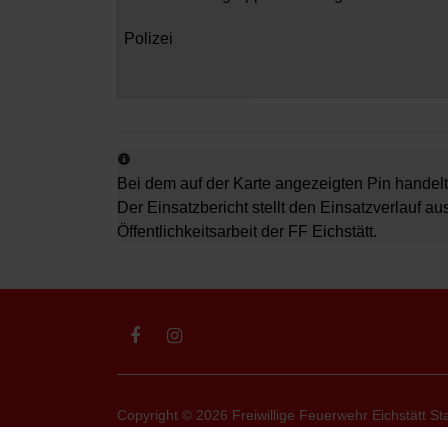
Polizei
Bei dem auf der Karte angezeigten Pin handelt
Der Einsatzbericht stellt den Einsatzverlauf au
Öffentlichkeitsarbeit der FF Eichstätt.
Copyright © 2026 Freiwillige Feuerwehr Eichstätt Sta
Impressum
-
Datenschutz