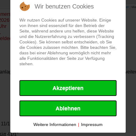
Wir benutzen Cookies
Leaflet
| Ma
imerstraße, 85072 Eichstätt
2026
Wir nutzen Cookies auf unserer Website. Einige
von ihnen sind essenziell für den Betrieb der
Uhr
Seite, während andere uns helfen, diese Website
.
und die Nutzererfahrung zu verbessern (Tracking
eldeempfänger
Cookies). Sie können selbst entscheiden, ob Sie
die Cookies zulassen möchten. Bitte beachten Sie,
dass bei einer Ablehnung womöglich nicht mehr
alle Funktionalitäten der Seite zur Verfügung
stehen.
lage alarmiert. Nach Erkundung des Objektes war kein weiteres 
Akzeptieren
Ablehnen
 11/1"
Weitere Informationen
|
Impressum
ätt 41/1"