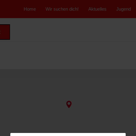
">
Home
Wir suchen dich!
Aktuelles
Jugend
t