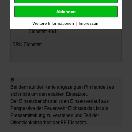
Mehrzweckfahrzeug "Florian Eichstätt 11/1"
Ablehnen
Drehleiter "Florian Eichstätt 30/1"
Weitere Informationen
|
Impressum
Hilfeleistungslöschfahrzeug "Florian
Eichstätt 40/1"
BRK Eichstätt
Bei dem auf der Karte angezeigten Pin handelt es
sich nicht um den exakten Einsatzort.
Der Einsatzbericht stellt den Einsatzverlauf aus
Perspektive der Feuerwehr Eichstätt dar, ist als
Pressemitteilung zu verstehen und Teil der
Öffentlichkeitsarbeit der FF Eichstätt.