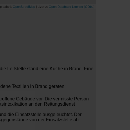
p data ©
OpenStreetMap
| Lizenz:
Open Database License (ODbL)
ie Leitstelle stand eine Küche in Brand. Eine
dene Textilien in Brand geraten.
roffene Gebäude vor. Die vermisste Person
asintoxikation an den Rettungsdienst
nd die Einsatzstelle ausgeleuchtet. Der
sgegenstände von der Einsatzstelle ab.