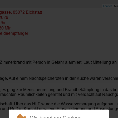
Leaflet
| Ma
asse, 85072 Eichstätt
2026
Uhr
30 Min.
eldeempfänger
immerbrand mit Person in Gefahr alarmiert. Laut Mitteilung an d
.
 Lage. Auf einem Nachtspeicherofen in der Küche waren verschie
ges
ging zur Menschenrettung und Brandbekämpfung in das bet
rauchten Räumlichkeiten gerettet und mit Verdacht auf Rauchg
tschaft. Über das HLF wurde die Wasserversorgung aufgebaut u
h und Ruß in Kontakt geratene Einsatzkleidung und Ausrüstung
Wir benutzen Cookies