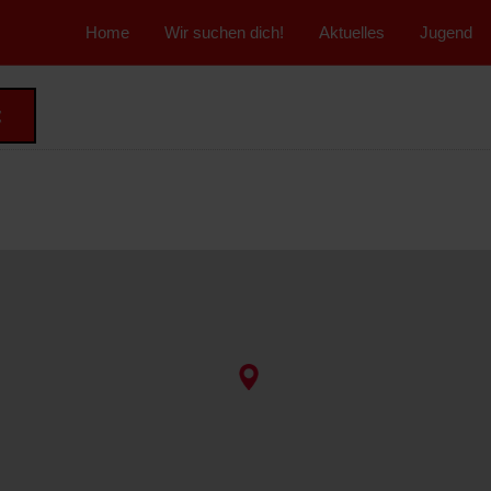
">
Home
Wir suchen dich!
Aktuelles
Jugend
t