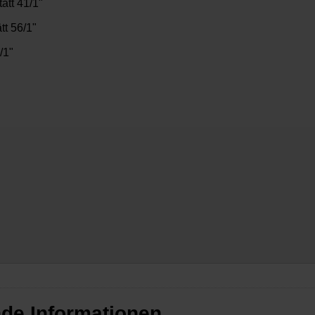
ätt 41/1"
tt 56/1"
/1"
nde Informationen