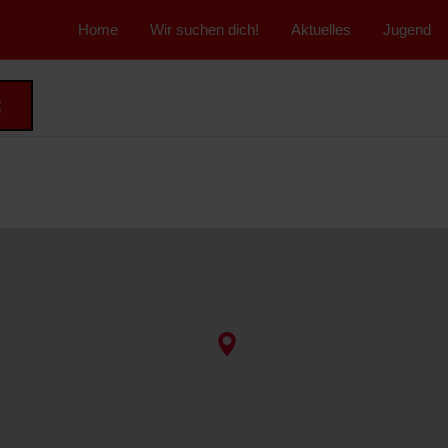
">
Home
Wir suchen dich!
Aktuelles
Jugend
t