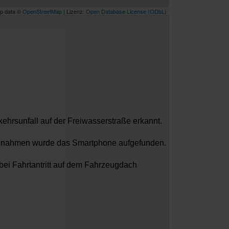
p data ©
OpenStreetMap
| Lizenz:
Open Database License (ODbL)
kehrsunfall auf der Freiwasserstraße erkannt.
maßnahmen wurde das Smartphone aufgefunden.
 bei Fahrtantritt auf dem Fahrzeugdach