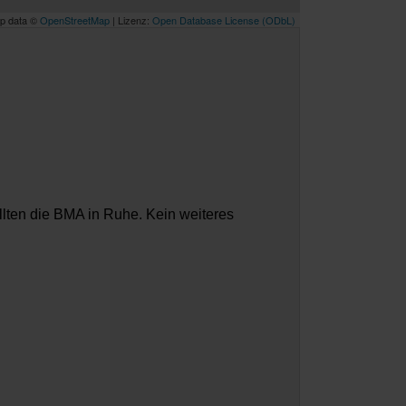
p data ©
OpenStreetMap
| Lizenz:
Open Database License (ODbL)
llten die BMA in Ruhe. Kein weiteres