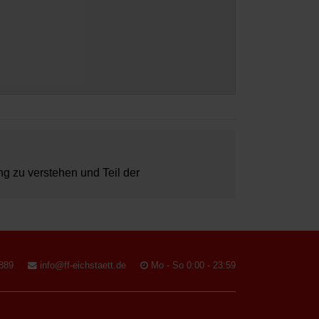
ung zu verstehen und Teil der
889
info@ff-eichstaett.de
Mo - So 0:00 - 23:59