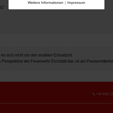
Weitere Informationen
|
Impressum
/1"
 es sich nicht um den exakten Einsatzort.
s Perspektive der Feuerwehr Eichstätt dar, ist als Pressemitteil
+49 8421 2