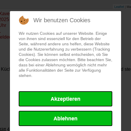
Leaflet
| Ma
Xaver Platz, 85072 Eichstätt
Wir benutzen Cookies
2025
Uhr
.
Wir nutzen Cookies auf unserer Website. Einige
eldeempfänger
von ihnen sind essenziell für den Betrieb der
Seite, während andere uns helfen, diese Website
und die Nutzererfahrung zu verbessern (Tracking
Cookies). Sie können selbst entscheiden, ob Sie
die Cookies zulassen möchten. Bitte beachten Sie,
dass bei einer Ablehnung womöglich nicht mehr
Küche ausgelöst. Wir kontrollierten die Räumlichkeiten und ste
alle Funktionalitäten der Seite zur Verfügung
stehen.
Akzeptieren
Ablehnen
ätt 41/1"