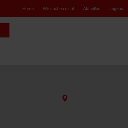
">
Home
Wir suchen dich!
Aktuelles
Jugend
t