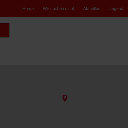
">
Home
Wir suchen dich!
Aktuelles
Jugend
t