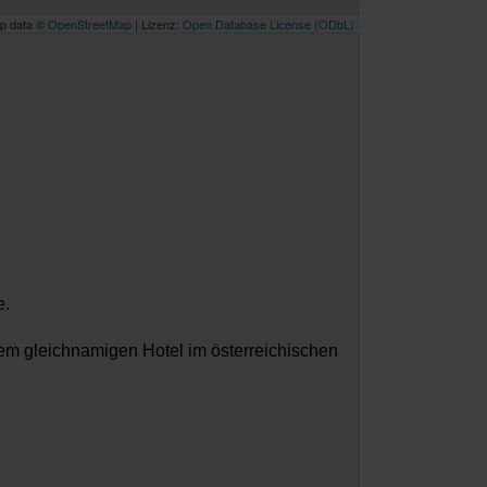
p data ©
OpenStreetMap
| Lizenz:
Open Database License (ODbL)
e.
einem gleichnamigen Hotel im österreichischen