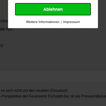
Ablehnen
ichstätt 40/1"
Weitere Informationen
|
Impressum
ätt 41/1"
/1"
 es sich nicht um den exakten Einsatzort.
s Perspektive der Feuerwehr Eichstätt dar, ist als Pressemitteil