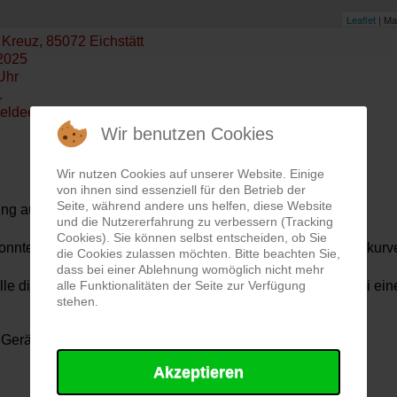
Leaflet
| Ma
Kreuz, 85072 Eichstätt
2025
Uhr
.
eldeempfänger
Wir benutzen Cookies
Wir nutzen Cookies auf unserer Website. Einige
von ihnen sind essenziell für den Betrieb der
Seite, während andere uns helfen, diese Website
ng aus PKW“ auf die B13 alarmiert.
und die Nutzererfahrung zu verbessern (Tracking
Cookies). Sie können selbst entscheiden, ob Sie
nte, gingen wir auf Bereitschaft am Parkplatz Schönblickkurv
die Cookies zulassen möchten. Bitte beachten Sie,
dass bei einer Ablehnung womöglich nicht mehr
alle Funktionalitäten der Seite zur Verfügung
elle die Information, dass sich der tatsächliche Einsatzort bei 
stehen.
s Gerätehaus einrücken.
Akzeptieren