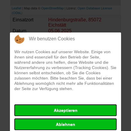
Leaflet
| Map data ©
OpenStreetMap
| Lizenz:
Open Database License
(ODbL)
Einsatzort
Hindenburgstraße, 85072
Eichstätt
Datum
05.06.2025
Alarmierungszeit
18:12 Uhr
Wir benutzen Cookies
Einsatzdauer
30 Min.
Alarmierungsart
Funkmeldeempfänger
Wir nutzen Cookies auf unserer Website. Einige von
ihnen sind essenziell für den Betrieb der Seite,
während andere uns helfen, diese Website und die
Einsatzbericht
Nutzererfahrung zu verbessern (Tracking Cookies). Sie
können selbst entscheiden, ob Sie die Cookies
zulassen möchten. Bitte beachten Sie, dass bei einer
Wir wurden in die Hindenburgstraße alarmiert. Vor
Ablehnung womöglich nicht mehr alle Funktionalitäten
Ort hing ein etwa 4 Meter langer Ast in die Straße.
der Seite zur Verfügung stehen.
Wir sperrten kurzzeitig den Gefahrenbereich und
beseitigten den Ast.
Einsatzkräfte
Akzeptieren
Ablehnen
FF Eichstätt