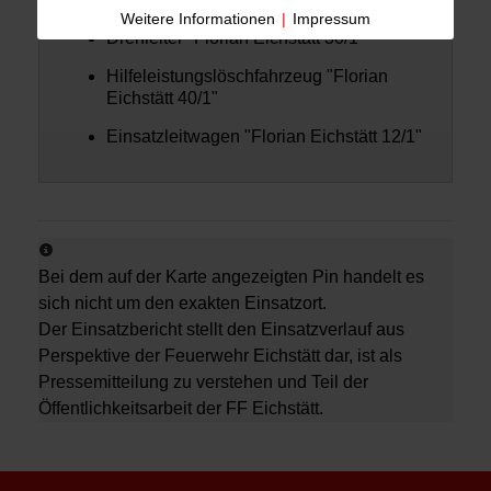
Weitere Informationen
|
Impressum
Drehleiter "Florian Eichstätt 30/1"
Hilfeleistungslöschfahrzeug "Florian
Eichstätt 40/1"
Einsatzleitwagen "Florian Eichstätt 12/1"
Bei dem auf der Karte angezeigten Pin handelt es
sich nicht um den exakten Einsatzort.
Der Einsatzbericht stellt den Einsatzverlauf aus
Perspektive der Feuerwehr Eichstätt dar, ist als
Pressemitteilung zu verstehen und Teil der
Öffentlichkeitsarbeit der FF Eichstätt.