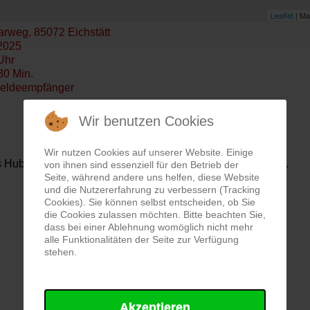
Leaflet
| Ma
rweg, 85072 Eichstätt
2025
Uhr
30 Min.
eldeempfänger
Wir benutzen Cookies
Wir nutzen Cookies auf unserer Website. Einige
Hubschrauber-Landeplatzes für den Christoph 1 alarmiert.
von ihnen sind essenziell für den Betrieb der
Seite, während andere uns helfen, diese Website
und die Nutzererfahrung zu verbessern (Tracking
Cookies). Sie können selbst entscheiden, ob Sie
die Cookies zulassen möchten. Bitte beachten Sie,
dass bei einer Ablehnung womöglich nicht mehr
alle Funktionalitäten der Seite zur Verfügung
stehen.
Akzeptieren