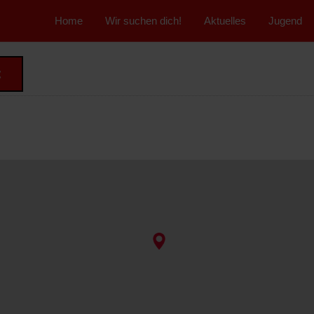
">
Home
Wir suchen dich!
Aktuelles
Jugend
t