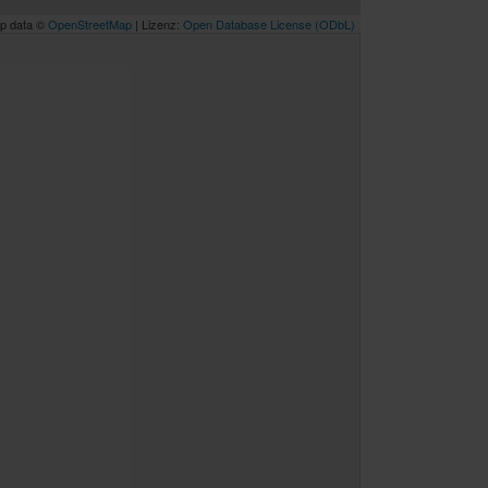
p data ©
OpenStreetMap
| Lizenz:
Open Database License (ODbL)