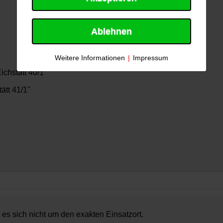
Ablehnen
Weitere Informationen
|
Impressum
ichstätt 40/1"
ätt 41/1"
 es sich nicht um den exakten Einsatzort.