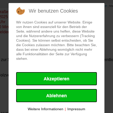
Leaflet
| Ma
Wir benutzen Cookies
traße, 85072 Eichstätt
2025
Uhr
Wir nutzen Cookies auf unserer Website. Einige
von ihnen sind essenziell für den Betrieb der
0 Min.
Seite, während andere uns helfen, diese Website
eldeempfänger
und die Nutzererfahrung zu verbessern (Tracking
Cookies). Sie können selbst entscheiden, ob Sie
die Cookies zulassen möchten. Bitte beachten Sie,
dass bei einer Ablehnung womöglich nicht mehr
alle Funktionalitäten der Seite zur Verfügung
stehen.
 zur Sicherung eines Gebäudes alarmiert. Bei einem vermeintl
 Holzverschalung.
Akzeptieren
Ablehnen
Weitere Informationen
|
Impressum