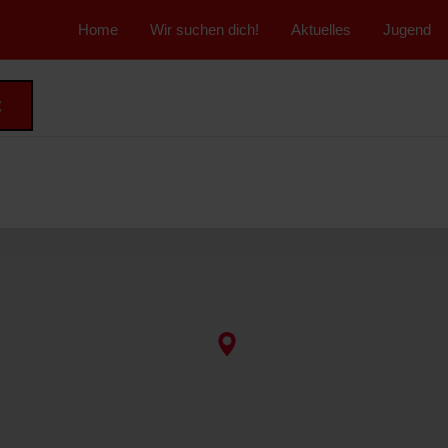
">
Home
Wir suchen dich!
Aktuelles
Jugend
t