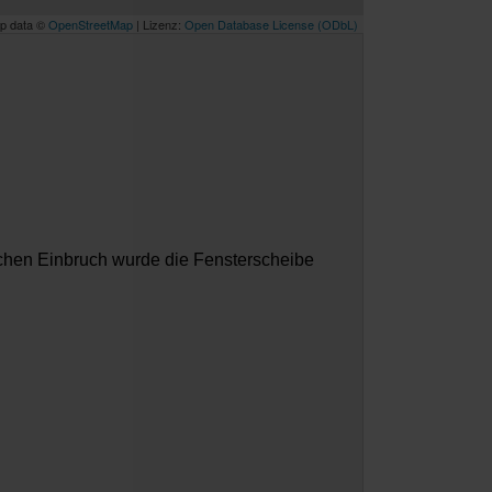
p data ©
OpenStreetMap
| Lizenz:
Open Database License (ODbL)
ichen Einbruch wurde die Fensterscheibe