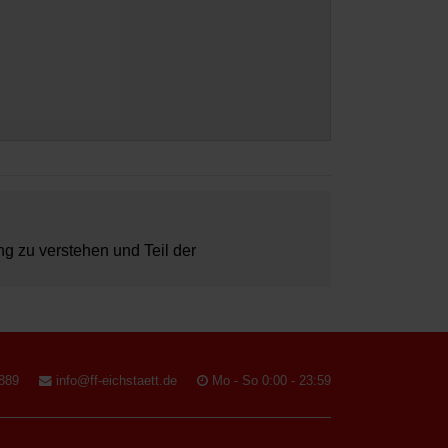
ung zu verstehen und Teil der
889
info@ff-eichstaett.de
Mo - So 0:00 - 23:59