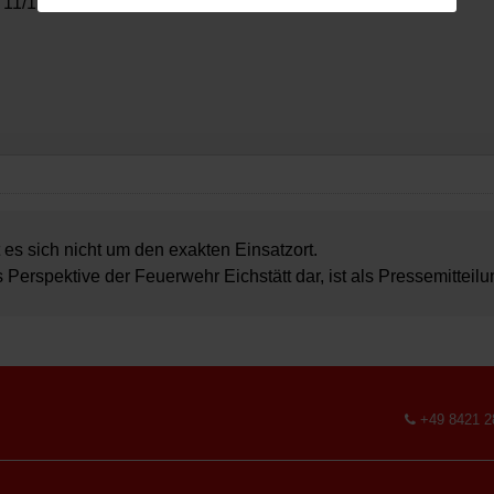
 11/1"
 es sich nicht um den exakten Einsatzort.
s Perspektive der Feuerwehr Eichstätt dar, ist als Pressemitteil
+49 8421 2