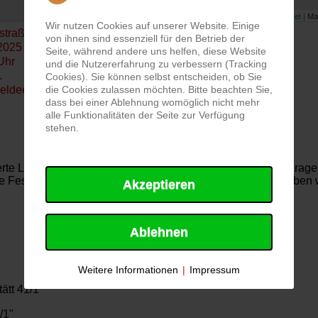
Leaflet
| Ma
Wir nutzen Cookies auf unserer Website. Einige
traße, 85072 Eichstätt
von ihnen sind essenziell für den Betrieb der
2025
Seite, während andere uns helfen, diese Website
Uhr
und die Nutzererfahrung zu verbessern (Tracking
.
Cookies). Sie können selbst entscheiden, ob Sie
die Cookies zulassen möchten. Bitte beachten Sie,
eldeempfänger
dass bei einer Ablehnung womöglich nicht mehr
alle Funktionalitäten der Seite zur Verfügung
stehen.
rte Leitstelle informiert, dass der Hausalarm in einer Tiefgarage
ne Feststellung für den Alarm machen. Im Anschluss übergaben w
Akzeptieren
Ablehnen
Weitere Informationen
|
Impressum
ätt 41/1"
/1"