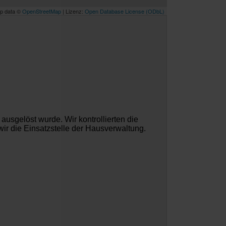
p data ©
OpenStreetMap
| Lizenz:
Open Database License (ODbL)
 ausgelöst wurde. Wir kontrollierten die
ir die Einsatzstelle der Hausverwaltung.